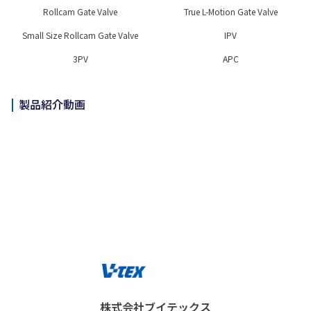
Rollcam Gate Valve
True L-Motion Gate Valve
Small Size Rollcam Gate Valve
IPV
3PV
APC
製品紹介動画
株式会社ブイテックス